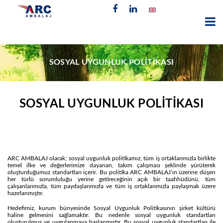
SOSYAL UYGUNLUK POLİTİKASI
SOSYAL UYGUNLUK POLİTİKASI
ARC AMBALAJ olarak; sosyal uygunluk politikamız, tüm iş ortaklarımızla birlikte
temel ilke ve değerlerimize dayanan, takım çalışması şeklinde yürüterek
oluşturduğumuz standartları içerir. Bu politika ARC AMBALAJ’ın üzerine düşen
her türlü sorumluluğu yerine getireceğinin açık bir taahhüdünü, tüm
çalışanlarımızla, tüm paydaşlarımızla ve tüm iş ortaklarımızla paylaşmak üzere
hazırlanmıştır.
Hedefimiz, kurum bünyesinde Sosyal Uygunluk Politikasının şirket kültürü
haline gelmesini sağlamaktır. Bu nedenle sosyal uygunluk standartları
oluşturulmuş ve uygulanmaya başlanmıştır. Bu sosyal uygunluk standartları ile