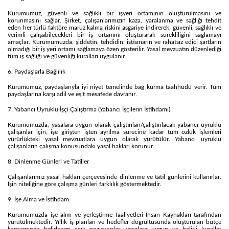
Kurumumuz, güvenli ve sağlıklı bir işyeri ortamının oluşturulmasını ve
korunmasını sağlar. Şirket, çalışanlarımızın kaza, yaralanma ve sağlığı tehdit
eden her türlü faktöre maruz kalma riskini asgariye indirerek, güvenli, sağlıklı ve
verimli çalışabilecekleri bir iş ortamını oluşturarak sürekliliğini sağlamayı
amaçlar. Kurumumuzda, şiddetin, tehdidin, istismarın ve rahatsız edici şartların
olmadığı bir iş yeri ortamı sağlamaya özen gösterilir. Yasal mevzuatın düzenlediği
tüm iş sağlığı ve güvenliği kuralları uygulanır.
6. Paydaşlarla Bağlılık
Kurumumuz, paydaşlarıyla iyi niyet temelinde bağ kurma taahhüdü verir. Tüm
paydaşlarına karşı adil ve eşit mesafede davranır.
7. Yabancı Uyruklu İşçi Çalıştırma (Yabancı İşçilerin İstihdamı)
Kurumumuzda, yasalara uygun olarak çalıştırılan/çalıştırılacak yabancı uyruklu
çalışanlar için, işe girişten işten ayrılma sürecine kadar tüm özlük işlemleri
yürürlükteki yasal mevzuatlara uygun olarak yürütülür. Yabancı uyruklu
çalışanların çalışma konusundaki yasal hakları korunur.
8. Dinlenme Günleri ve Tatiller
Çalışanlarımız yasal hakları çerçevesinde dinlenme ve tatil günlerini kullanırlar.
İşin niteliğine göre çalışma günleri farklılık göstermektedir.
9. İşe Alma ve İstihdam
Kurumumuzda işe alım ve yerleştirme faaliyetleri İnsan Kaynakları tarafından
yürütülmektedir. Yıllık iş planları ve hedefler doğrultusunda oluşturulan bütçe