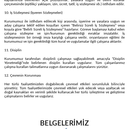
kapsamında belirlenen açık pozisyonlar, yasalara uygun ve belirli kurallar
çerçevesinde (eşitlikçi yaklaşım, izin, ücret, tatil, iş sözleşmesi vb.) istihdam edilir.
10. İş Sözleşmesi (İşveren Sözleşmeleri)
Kurumumuz ile istihdam edilecek kişi arasında, işyerine ve yasalara uygun ve
aday çalışana teklif edilen koşulları içeren “Belirsiz Süreli İş Sözleşmesi” veya
koşula göre “Belirli Süreli İş Sözleşmesi” hazırlanır. Göreve başlamayı kabul eden
çalışana sözleşme ve işin/kurumun gerektirdiği evraklar imzalatılır. İş
sözleşmesinin bir örneği imza karşılığı çalışana verilir, oryantasyon eğitimi ile
kurumumuz ve işin gerektirdiği tüm kural ve uygulamalar ilgili çalışana aktarılır.
11. Disiplin
Kurumumuz tarafından disiplinli çalışmayı sağlayabilmek amacıyla “Disiplin
Yönetmeliği”nde belirlenen disiplin kuralları uygulanır. Tüm çalışanlarımız
çalışma kuralları talimatlarına uygun davranarak çalışmalarını yürütür.
12. Çevrenin Korunması
Her türlü faaliyetimizden doğabilecek çevresel etkileri sorumluluk bilinciyle
yönetiriz. Tüm faaliyetlerimizde çevresel etkileri yok edecek veya azaltacak ve
doğal kaynakları en verimli şekilde kullanacak her türlü iyileştirme ve geliştirme
çalışmalarını belirler ve uygularız.
BELGELERİMİZ