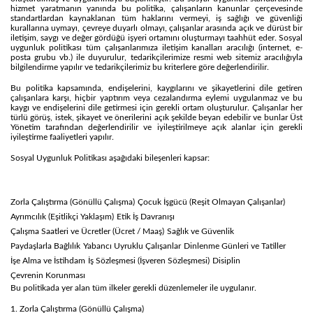
hizmet yaratmanın yanında bu politika, çalışanların kanunlar çerçevesinde
standartlardan kaynaklanan tüm haklarını vermeyi, iş sağlığı ve güvenliği
kurallarına uymayı, çevreye duyarlı olmayı, çalışanlar arasında açık ve dürüst bir
iletişim, saygı ve değer gördüğü işyeri ortamını oluşturmayı taahhüt eder. Sosyal
uygunluk politikası tüm çalışanlarımıza iletişim kanalları aracılığı (internet, e-
posta grubu vb.) ile duyurulur, tedarikçilerimize resmi web sitemiz aracılığıyla
bilgilendirme yapılır ve tedarikçilerimiz bu kriterlere göre değerlendirilir.
Bu politika kapsamında, endişelerini, kaygılarını ve şikayetlerini dile getiren
çalışanlara karşı, hiçbir yaptırım veya cezalandırma eylemi uygulanmaz ve bu
kaygı ve endişelerini dile getirmesi için gerekli ortam oluşturulur. Çalışanlar her
türlü görüş, istek, şikayet ve önerilerini açık şekilde beyan edebilir ve bunlar Üst
Yönetim tarafından değerlendirilir ve iyileştirilmeye açık alanlar için gerekli
iyileştirme faaliyetleri yapılır.
Sosyal Uygunluk Politikası aşağıdaki bileşenleri kapsar:
Zorla Çalıştırma (Gönüllü Çalışma)
Çocuk İşgücü (Reşit Olmayan Çalışanlar)
Ayrımcılık (Eşitlikçi Yaklaşım)
Etik İş Davranışı
Çalışma Saatleri ve Ücretler (Ücret / Maaş)
Sağlık ve Güvenlik
Paydaşlarla Bağlılık
Yabancı Uyruklu Çalışanlar
Dinlenme Günleri ve Tatiller
İşe Alma ve İstihdam
İş Sözleşmesi (İşveren Sözleşmesi)
Disiplin
Çevrenin Korunması
Bu politikada yer alan tüm ilkeler gerekli düzenlemeler ile uygulanır.
1. Zorla Çalıştırma (Gönüllü Çalışma)